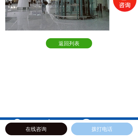
返回列表




在线咨询
拨打电话
地图
电话
短信
邮箱