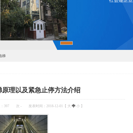
电梯
梯原理以及紧急止停方法介绍
数：
397
次
-
发表时间：2018-12-01【
大
中
小
】